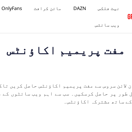
نیٹ فلکس
DAZN
مائن کرافٹ
OnlyFans
ویب سائٹس
مفت پریمیم اکاؤنٹس
ن لائن سروس سے مفت پریمیم اکاؤنٹس حاصل کریں تاک
 طور پر حاصل کرسکیں۔ سب سے اہم ویب سائٹوں کے ص
کے ساتھ مشترکہ اکاؤنٹس۔