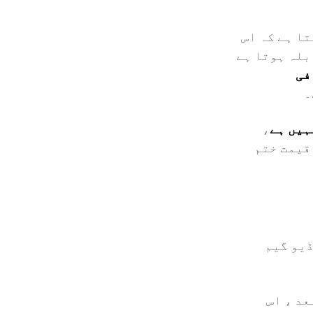
ا ہے کہ اس
بلہ ہوتا ہے
فی
۔
ہیں ہے
،
قیمت ختم
ڈیو گیم
عد ، اس