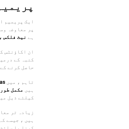
پریمیم
ایک پریمیم اک
پر معاوضہ وسا
ہے
نیٹ فلکس ، HBO ، DAZN ، اسپاٹا
ان اکاؤنٹس کی
کنبہ کے درمیا
حاصل کرنے کے 
تاہم ، میں
tas
ہیں
مکمل طور 
کیلئے ذیل می
زیادہ تر معام
ہیں ، جیسے کہ
کرنا یا سائٹ 