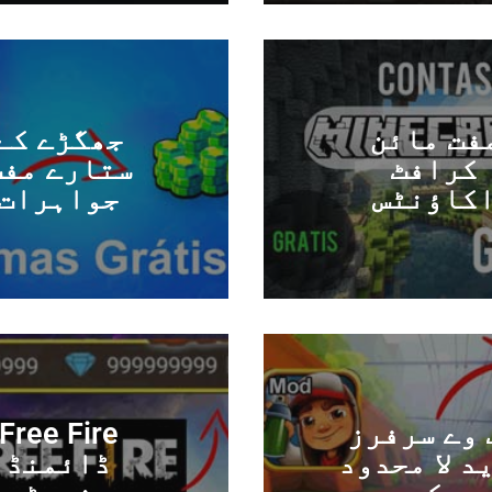
فت مائن
جھگڑے کے
کرافٹ
ستارے مفت
کاؤنٹس
جواہرات
 وے سرفرز
Free Fire
د لا محدود
ڈائمنڈ