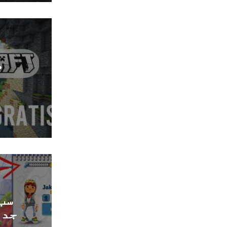
م
ا
سب
جدی