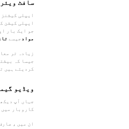
سافٹ ویئر 
ایپلی کیشنز ک
ایپلی کیشن کو
جو ایک بار اپ
مواد
جیسے
تاز
زیادہ تر معام
جیسا کہ بیشتر
کردیتے ہیں تو
ویڈیو گیمز
جہاں آپ دیکھ 
کاروبار میں 
ان میں ، صارف 