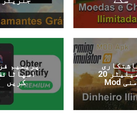
سکے
جنریٹر
اشتکاری
پریمیم فر
سمیلیٹر 20
اسپاٹائف
نی Mod
کریں