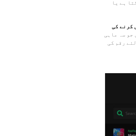
تا ہے یا
 کرنے کی
 جو سہ ماہی
لئے رقم کی