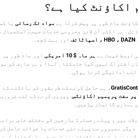
 اکاؤنٹ کیا ہے؟
اؤنٹ عام طور پر پیش کرتا ہے
مواد تک رسائی
یا کس
ئل۔ یہ اکثر آن لائن محرومی خدمات جیسے استعمال ک
ئف
اور بہت کچھ۔
 اوسط قیمت ہے
ہر ماہ $ 10 امریکی
اور عام طور پر 
ن اشتراک نہیں کیا جاسکتا۔ لہذا ، ہر صارف کو مو
لئے ادائیگی کرنا ہوگی۔
GratisCon
، ہم حاصل کرنے کے طریقوں کو بانٹنے کے ل
پر مفت پریمیم اکاؤنٹس
. پیروی کرنے کے لئے ضروری
ں ہماری گائیڈز پڑھیں۔
لات میں ، پہلے رجسٹرڈ صارفین کو مختلف خاص مراعا
 دیگر ممبروں سے پہلے نئی خدمات یا فوائد حاصل کر
کے زیر اہتمام واقعات میں ترجیحی سلوک حاصل کرنا