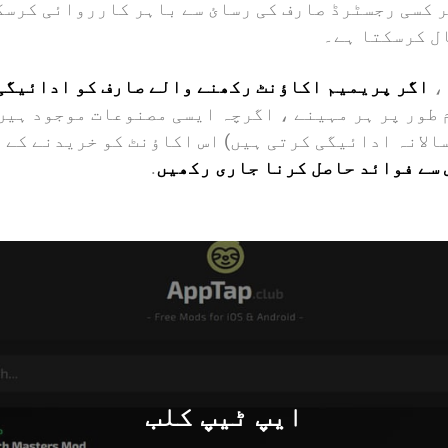
 کسی رجسٹرڈ صارف کی رسائ سے باہر کارروائی کرسک
ل کرسکتا ہے۔
،
اگر پریمیم اکاؤنٹ رکھنے والے صارف کو ادائیگی
 طور پر ہر مہینے ، اگرچہ ایسی مصنوعات موجود ہیں
سالانہ ادائیگی کرتی ہیں) اس اکاؤنٹ کو خریدنے کے 
 سے فوائد حاصل کرنا جاری رکھیں
.
ایپ ٹیپ کلب