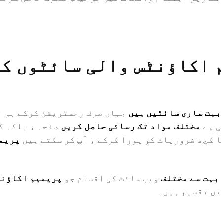
 اکاؤنٹس والی سائٹوں کی
بہت ساری سائٹیں ہیں
جہاں صرف رجسٹریشن کرکے ہی ن
ی ہے
مختلف مواد تک رسائی حاصل کریں
صفحہ ، بلکہ ک
 کچھ ضروریات کو پورا کرکے ، آپ کر سکتے ہیں
پریم
بہت سے مختلف
ویب سائٹ کی اقسام جو
پریمیم اکاؤنٹ
یں تقسیم ہیں۔