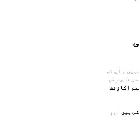
ہیں ، آپ کو
سی خاص رقم
یم اکاؤنٹ
س ہیں
اور