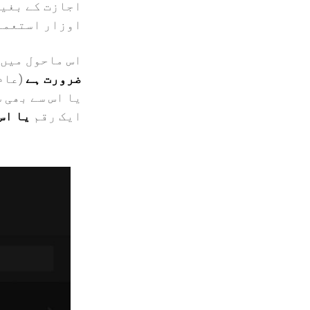
اجازت کے بغیر
اوزار استعما
اس ماحول میں 
ضرورت ہے
(عام
یا اس سے بھی 
ایک رقم
یا اس