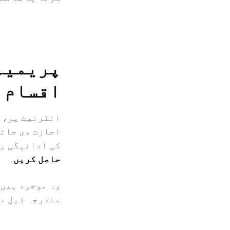
پریمیم
اقسام
انٹرنیٹ پر،
اجازت دی جات
کی ادائیگی یا
حاصل کریں
.
وہ موجود ہیں
مندرجہ ذیل م