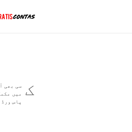
ک
سی بھی آ
میں مکمل
پاس ورڈ 