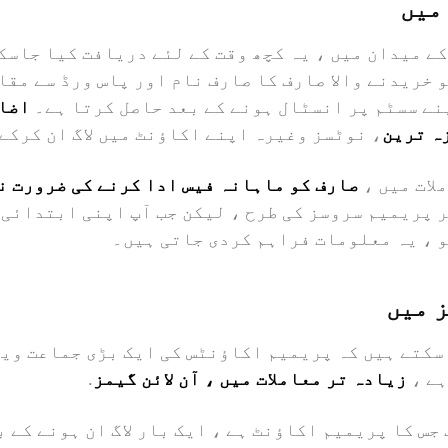
میں
ے میدان میں ، یہ کچھ وقت کے لئے دریافت کیا جاسکت
 خریدنے والا صارف کا صارف نام اور پاس ورڈ سے مقا
نے سسٹم پر انسٹال ہونے کے بعد حاصل کرتا ہے۔
اضا
ہ ترین
، نوٹسز وغیرہ اپنے اکاؤنٹ میں لاگ ان کرکے
لات میں ،
صارف کو ماہانہ فیس ادا کرنے کی ضرورت ن
 پریمیم سروسز کی طرح ، لیکن جب آپ اپنی ابتدائی 
 ، یہ معلومات فراہم کردی جاتی ہیں۔
 میں
سکتے ہیں کہ پریمیم اکاؤنٹس کی ایک بڑی جماعت وی
ہے ،
زیادہ تر معاملات میں ، آن لائن گیمز
.
جس کا پریمیم اکاؤنٹ ہے ، ایک بار لاگ ان ہونے کے ب