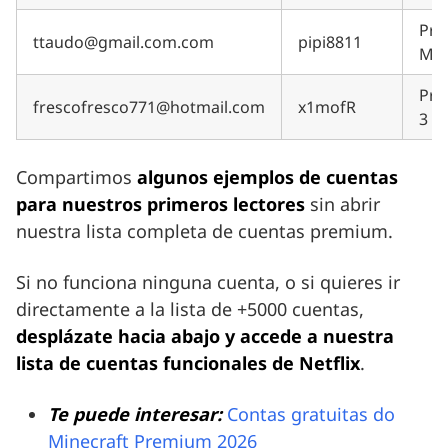
Pri
ttaudo@gmail.com.com
pipi8811
Me
Pre
frescofresco771@hotmail.com
x1mofR
3 m
Compartimos
algunos ejemplos de cuentas
para nuestros primeros lectores
sin abrir
nuestra lista completa de cuentas premium.
Si no funciona ninguna cuenta, o si quieres ir
directamente a la lista de +5000 cuentas,
desplázate hacia abajo y accede a nuestra
lista de cuentas funcionales de Netflix
.
Te puede interesar:
Contas gratuitas do
Minecraft Premium 2026