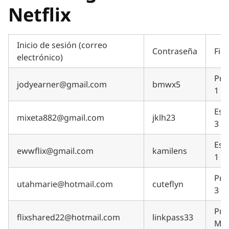
Netflix
Inicio de sesión (correo
Contraseña
Fir
electrónico)
Pre
jodyearner@gmail.com
bmwx5
1 a
Est
mixeta882@gmail.com
jklh23
3 m
Est
ewwflix@gmail.com
kamilens
1 m
Pre
utahmarie@hotmail.com
cuteflyn
3 m
Pri
flixshared22@hotmail.com
linkpass33
Me