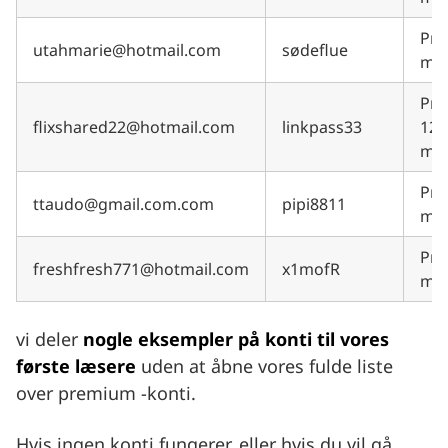
Pre
utahmarie@hotmail.com
sødeflue
må
Pre
flixshared22@hotmail.com
linkpass33
12
må
Pre
ttaudo@gmail.com.com
pipi8811
må
Pre
freshfresh771@hotmail.com
x1mofR
må
vi deler
nogle eksempler på konti til vores
første læsere
uden at åbne vores fulde liste
over premium -konti.
Hvis ingen konti fungerer, eller hvis du vil gå