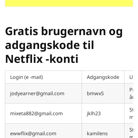
Gratis brugernavn og
adgangskode til
Netflix -konti
Login (e -mail)
Adgangskode
Und
Pre
jodyearner@gmail.com
bmwx5
år
Sta
mixeta882@gmail.com
jklh23
må
Sta
ewwflix@gmail.com
kamilens
må