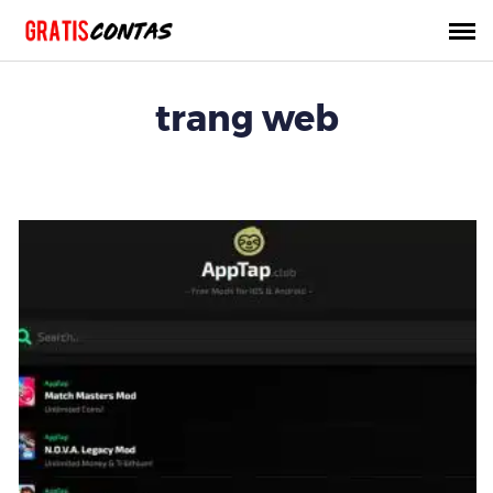
Chuyển
đến
nội
dung
trang web