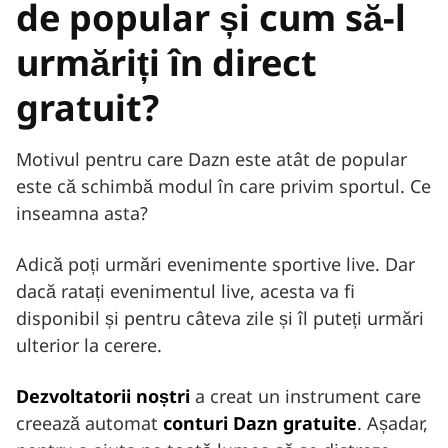
de popular și cum să-l
urmăriți în direct
gratuit?
Motivul pentru care Dazn este atât de popular
este că schimbă modul în care privim sportul. Ce
inseamna asta?
Adică poți urmări evenimente sportive live. Dar
dacă ratați evenimentul live, acesta va fi
disponibil și pentru câteva zile și îl puteți urmări
ulterior la cerere.
Dezvoltatorii noștri
a creat un instrument care
creează automat
conturi Dazn gratuite
. Așadar,