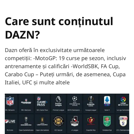
Care sunt conținutul
DAZN?
Dazn oferă în exclusivitate următoarele
competiții: -MotoGP: 19 curse pe sezon, inclusiv
antrenamente și calificări -WorldSBK, FA Cup,
Carabo Cup – Puteți urmări, de asemenea, Cupa
Italiei, UFC și multe altele