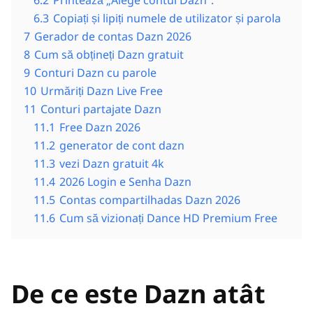
6.2
Printează „Alege contul Dazn”.
6.3
Copiați și lipiți numele de utilizator și parola
7
Gerador de contas Dazn 2026
8
Cum să obțineți Dazn gratuit
9
Conturi Dazn cu parole
10
Urmăriți Dazn Live Free
11
Conturi partajate Dazn
11.1
Free Dazn 2026
11.2
generator de cont dazn
11.3
vezi Dazn gratuit 4k
11.4
2026 Login e Senha Dazn
11.5
Contas compartilhadas Dazn 2026
11.6
Cum să vizionați Dance HD Premium Free
De ce este Dazn atât