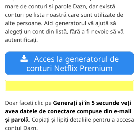
mare de conturi și parole Dazn, dar există
conturi pe lista noastră care sunt utilizate de
alte persoane. Aici generatorul vă ajută să
alegeți un cont din listă, fără a fi nevoie să vă
autentificați.
Acces la generatorul de
conturi Netflix Premium
Doar faceți clic pe
Generați și în 5 secunde veți
avea datele de conectare compuse din e-mail
și parolă
. Copiați și lipiți detaliile pentru a accesa
contul Dazn.