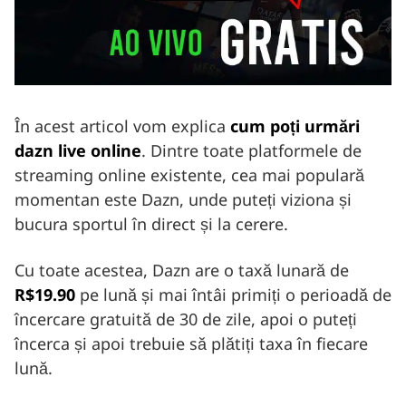
În acest articol vom explica
cum poți urmări
dazn live online
. Dintre toate platformele de
streaming online existente, cea mai populară
momentan este Dazn, unde puteți viziona și
bucura sportul în direct și la cerere.
Cu toate acestea, Dazn are o taxă lunară de
R$19.90
pe lună și mai întâi primiți o perioadă de
încercare gratuită de 30 de zile, apoi o puteți
încerca și apoi trebuie să plătiți taxa în fiecare
lună.